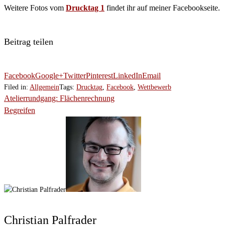
Weitere Fotos vom
Drucktag 1
findet ihr auf meiner Facebookseite.
Beitrag teilen
Facebook
Google+
Twitter
Pinterest
LinkedIn
Email
Filed in:
Allgemein
Tags:
Drucktag
,
Facebook
,
Wettbewerb
Atelierrundgang: Flächenrechnung
Begreifen
Christian Palfrader